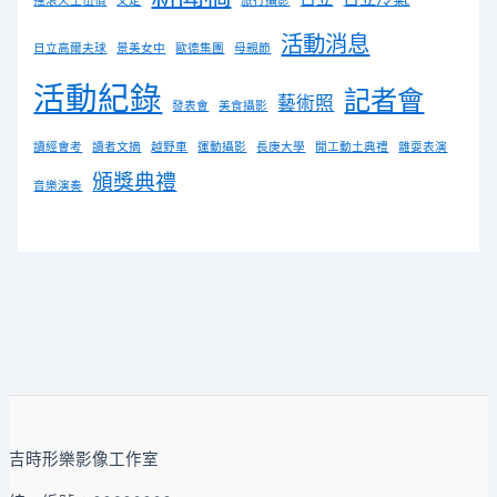
搖滾天王伍佰
文定
旅行攝影
活動消息
日立高爾夫球
景美女中
歐德集團
母親節
活動紀錄
記者會
藝術照
發表會
美食攝影
讀經會考
讀者文摘
越野車
運動攝影
長庚大學
開工動土典禮
雜耍表演
頒獎典禮
音樂演奏
吉時形樂影像工作室