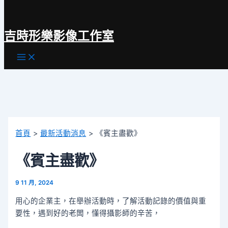
跳
至
吉時形樂影像工作室
主
要
Main
內
Menu
容
首頁
最新活動消息
《賓主盡歡》
《賓主盡歡》
9 11 月, 2024
用心的企業主，在舉辦活動時，了解活動記錄的價值與重
要性，遇到好的老闆，懂得攝影師的辛苦，