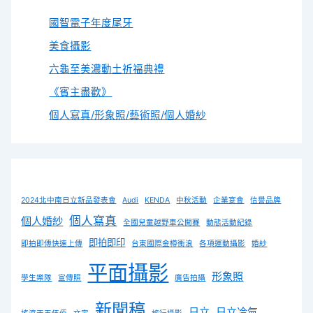
國智電子年度尾牙
美食攝影
六龜至美濃動土祈福典禮
《賓主盡歡》
個人寫真/形象照/藝術照/個人婚紗
2024北中南日立新品發表會
Audi
KENDA
中秋活動
企業宴會
信譽品牌
個人寫真
個人婚紗
全國兒童越野車公開賽
動態活動紀錄
即拍即印
即拍即傳快速上傳
台東國際金樽衝浪
各項運動攝影
婚紗
平面攝影
形象照
學生樂隊
宣傳照
廣告拍攝
新聞稿
日立
日立冷氣