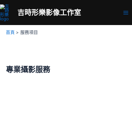
跳
至
吉時形樂影像工作室
Ma
主
要
Me
內
首頁
服務項目
容
專業攝影服務