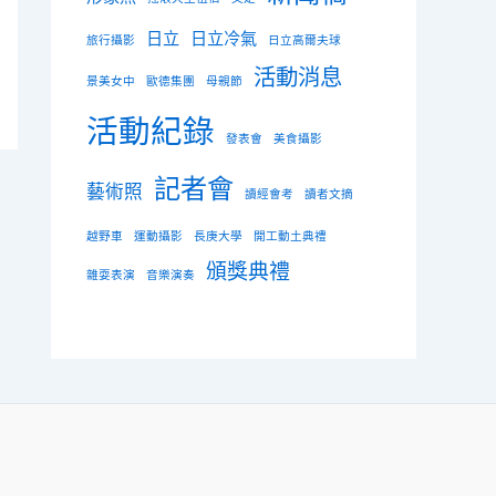
日立
日立冷氣
旅行攝影
日立高爾夫球
活動消息
景美女中
歐德集團
母親節
活動紀錄
發表會
美食攝影
記者會
藝術照
讀經會考
讀者文摘
越野車
運動攝影
長庚大學
開工動土典禮
頒獎典禮
雜耍表演
音樂演奏