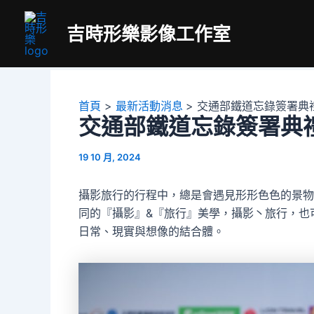
跳
至
吉時形樂影像工作室
主
要
內
容
首頁
最新活動消息
交通部鐵道忘錄簽署典
交通部鐵道忘錄簽署典
19 10 月, 2024
攝影旅行的行程中，總是會遇見形形色色的景物
同的『攝影』&『旅行』美學，攝影丶旅行，也
日常、現實與想像的結合體。