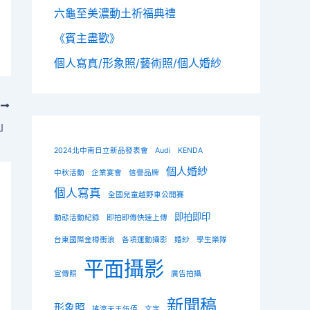
六龜至美濃動土祈福典禮
《賓主盡歡》
個人寫真/形象照/藝術照/個人婚紗
T
」
2024北中南日立新品發表會
Audi
KENDA
個人婚紗
中秋活動
企業宴會
信譽品牌
個人寫真
全國兒童越野車公開賽
即拍即印
動態活動紀錄
即拍即傳快速上傳
台東國際金樽衝浪
各項運動攝影
婚紗
學生樂隊
平面攝影
宣傳照
廣告拍攝
新聞稿
形象照
搖滾天王伍佰
文定