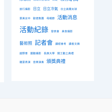
日立
日立冷氣
旅行攝影
日立高爾夫球
活動消息
景美女中
歐德集團
母親節
活動紀錄
發表會
美食攝影
記者會
藝術照
讀經會考
讀者文摘
越野車
運動攝影
長庚大學
開工動土典禮
頒獎典禮
雜耍表演
音樂演奏