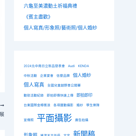
六龜至美濃動土祈福典禮
《賓主盡歡》
個人寫真/形象照/藝術照/個人婚紗
2024北中南日立新品發表會
Audi
KENDA
個人婚紗
中秋活動
企業宴會
信譽品牌
個人寫真
全國兒童越野車公開賽
即拍即印
動態活動紀錄
即拍即傳快速上傳
T
台東國際金樽衝浪
各項運動攝影
婚紗
學生樂隊
大展
平面攝影
宣傳照
廣告拍攝
新聞稿
形象照
搖滾天王伍佰
文定