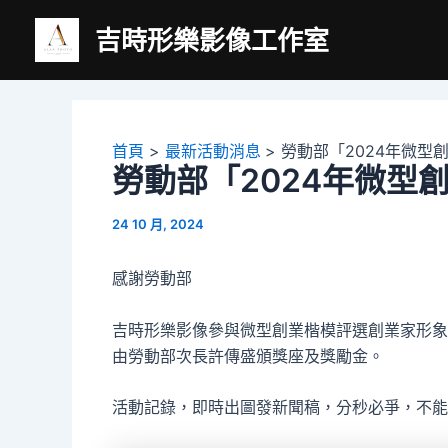
跳
吉時形樂影像工作室
至
主
要
內
容
首頁
最新活動消息
勞動部「2024年微型
勞動部「2024年微型
24 10 月, 2024
感謝勞動部
吉時形樂影像參與微型創業楷模評選創業家形象
由勞動部次長許傳盛頒獎座及獎勵金。
活動記錄，即時出圖發新聞稿，分秒必爭，不能