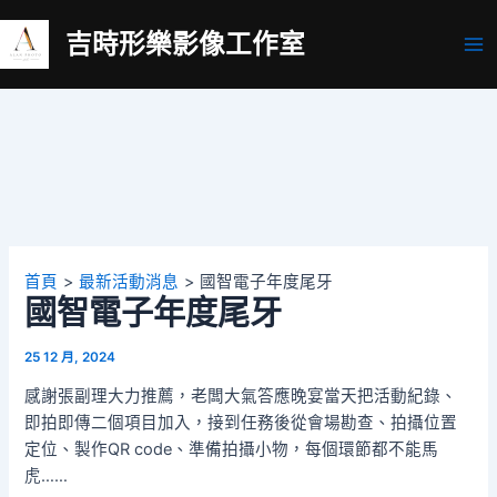
跳
吉時形樂影像工作室
至
Ma
主
要
Me
內
容
首頁
最新活動消息
國智電子年度尾牙
國智電子年度尾牙
25 12 月, 2024
感謝張副理大力推薦，老闆大氣答應晚宴當天把活動紀錄、
即拍即傳二個項目加入，接到任務後從會場勘查、拍攝位置
定位、製作QR code、準備拍攝小物，每個環節都不能馬
虎……