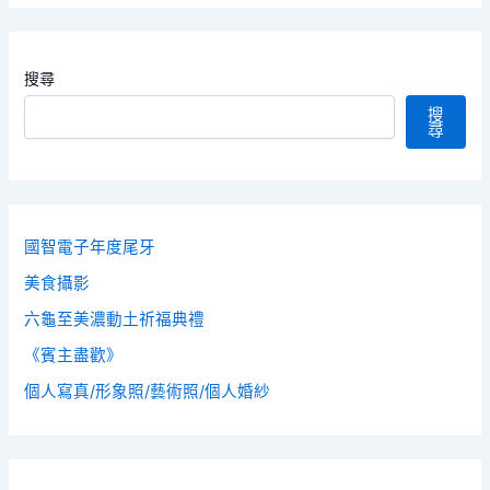
搜尋
搜
尋
國智電子年度尾牙
美食攝影
六龜至美濃動土祈福典禮
《賓主盡歡》
個人寫真/形象照/藝術照/個人婚紗