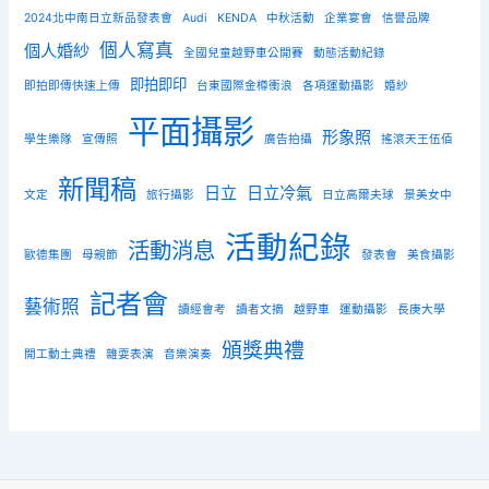
2024北中南日立新品發表會
Audi
KENDA
中秋活動
企業宴會
信譽品牌
個人寫真
個人婚紗
全國兒童越野車公開賽
動態活動紀錄
即拍即印
即拍即傳快速上傳
台東國際金樽衝浪
各項運動攝影
婚紗
平面攝影
形象照
學生樂隊
宣傳照
廣告拍攝
搖滾天王伍佰
新聞稿
日立
日立冷氣
文定
旅行攝影
日立高爾夫球
景美女中
活動紀錄
活動消息
歐德集團
母親節
發表會
美食攝影
記者會
藝術照
讀經會考
讀者文摘
越野車
運動攝影
長庚大學
頒獎典禮
開工動土典禮
雜耍表演
音樂演奏