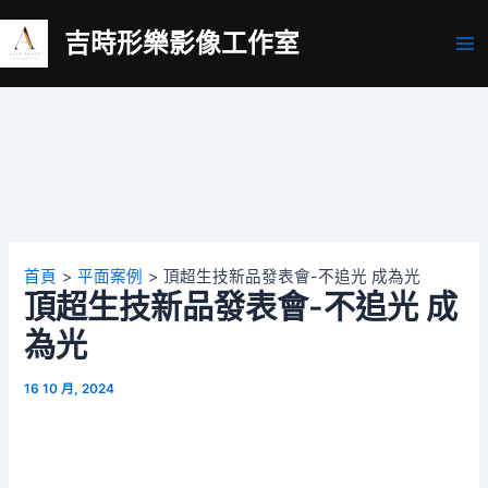
跳
吉時形樂影像工作室
至
Ma
主
要
Me
內
容
首頁
平面案例
頂超生技新品發表會-不追光 成為光
頂超生技新品發表會-不追光 成
為光
16 10 月, 2024