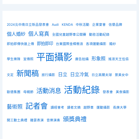
2024北中南日立新品發表會
Audi
KENDA
中秋活動
企業宴會
信譽品牌
個人寫真
個人婚紗
全國兒童越野車公開賽
動態活動紀錄
即拍即印
即拍即傳快速上傳
台東國際金樽衝浪
各項運動攝影
婚紗
平面攝影
形象照
學生樂隊
宣傳照
廣告拍攝
搖滾天王伍佰
新聞稿
日立
日立冷氣
文定
旅行攝影
日立高爾夫球
景美女中
活動紀錄
活動消息
歐德集團
母親節
發表會
美食攝影
記者會
藝術照
讀經會考
讀者文摘
越野車
運動攝影
長庚大學
頒獎典禮
開工動土典禮
雜耍表演
音樂演奏