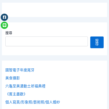
搜尋
搜
尋
國智電子年度尾牙
美食攝影
六龜至美濃動土祈福典禮
《賓主盡歡》
個人寫真/形象照/藝術照/個人婚紗