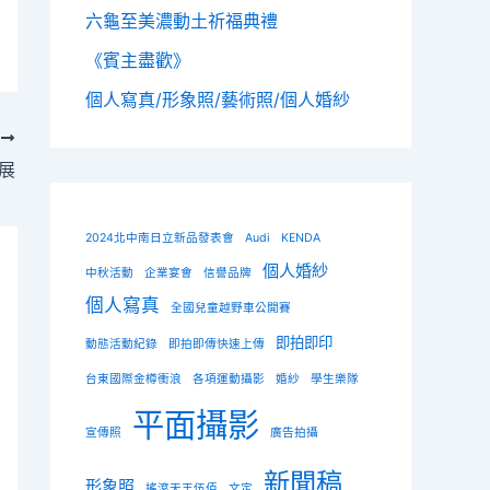
六龜至美濃動土祈福典禮
《賓主盡歡》
個人寫真/形象照/藝術照/個人婚紗
T
展
2024北中南日立新品發表會
Audi
KENDA
個人婚紗
中秋活動
企業宴會
信譽品牌
個人寫真
全國兒童越野車公開賽
即拍即印
動態活動紀錄
即拍即傳快速上傳
台東國際金樽衝浪
各項運動攝影
婚紗
學生樂隊
平面攝影
宣傳照
廣告拍攝
新聞稿
形象照
搖滾天王伍佰
文定