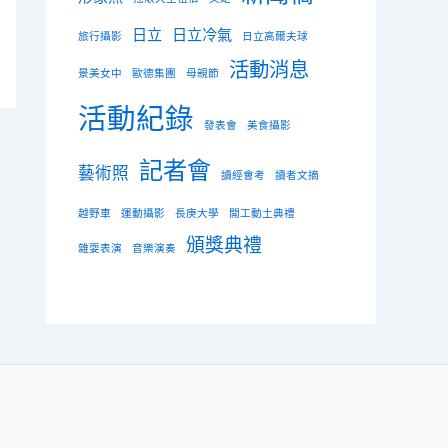
日立
日立冷氣
旅行攝影
日立高爾夫球
活動消息
景美女中
歐德集團
母親節
活動紀錄
發表會
美食攝影
記者會
藝術照
讀經會考
讀者文摘
越野車
運動攝影
長庚大學
開工動土典禮
頒獎典禮
雜耍表演
音樂演奏