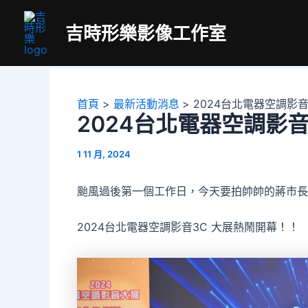
跳
至
吉時形樂影像工作室
主
要
內
容
首頁
最新活動消息
2024台北電器空調影音
2024台北電器空調影音
1 11 月, 2024
颱風過後第一個工作日，今天要拍帥帥的蔣市長
2024台北電器空調影音3C 大展熱鬧開幕！！