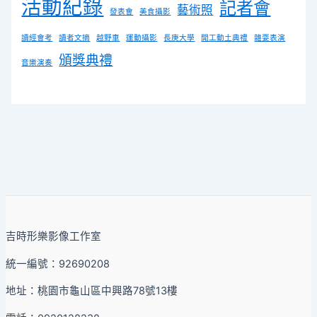
活動紀錄
記者會
藝術照
發表會
美食攝影
讀經會考
讀者文摘
越野車
運動攝影
長庚大學
開工動土典禮
雜耍表演
頒獎典禮
音樂演奏
吉時形樂影像工作室
統一編號：92690208
地址：桃園市龜山區中興路78號13樓