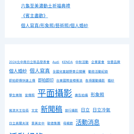
六龜至美濃動土祈福典禮
《賓主盡歡》
個人寫真/形象照/藝術照/個人婚紗
2024北中南日立新品發表會
Audi
KENDA
中秋活動
企業宴會
信譽品牌
個人寫真
個人婚紗
全國兒童越野車公開賽
動態活動紀錄
即拍即印
即拍即傳快速上傳
台東國際金樽衝浪
各項運動攝影
婚紗
平面攝影
形象照
學生樂隊
宣傳照
廣告拍攝
新聞稿
日立
日立冷氣
搖滾天王伍佰
文定
旅行攝影
活動消息
日立高爾夫球
景美女中
歐德集團
母親節