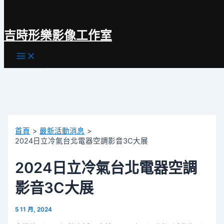
跳
至
吉時形樂影像工作室
主
要
Main
內
Menu
容
首頁
最新活動消息
2024日立冷氣台北電器空調影音3C大展
2024日立冷氣台北電器空調
影音3C大展
5 11 月, 2024