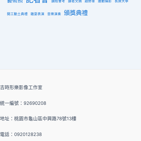
藝術照
讀經會考
讀者文摘
越野車
運動攝影
長庚大學
頒獎典禮
開工動土典禮
雜耍表演
音樂演奏
吉時形樂影像工作室
統一編號：92690208
地址：桃園市龜山區中興路78號13樓
電話：0920128238