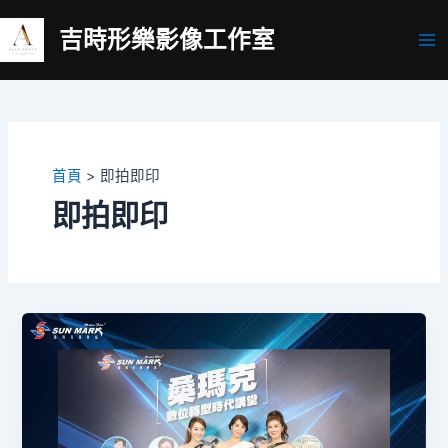
跳
吉時形樂影像工作室
至
Ma
主
要
Me
內
容
首頁
即拍即印
即拍即印