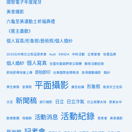
國智電子年度尾牙
美食攝影
六龜至美濃動土祈福典禮
《賓主盡歡》
個人寫真/形象照/藝術照/個人婚紗
2024北中南日立新品發表會
Audi
KENDA
中秋活動
企業宴會
信譽品牌
個人寫真
個人婚紗
全國兒童越野車公開賽
動態活動紀錄
即拍即印
即拍即傳快速上傳
台東國際金樽衝浪
各項運動攝影
婚紗
平面攝影
形象照
學生樂隊
宣傳照
廣告拍攝
搖滾天王伍佰
新聞稿
日立
日立冷氣
文定
旅行攝影
日立高爾夫球
景美女中
活動紀錄
活動消息
歐德集團
母親節
發表會
美食攝影
記者會