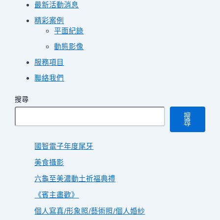
最新活動消息
精彩案例
平面紀錄
動態影像
服務項目
聯絡我們
搜尋
搜
尋
國智電子年度尾牙
美食攝影
六龜至美濃動土祈福典禮
《賓主盡歡》
個人寫真/形象照/藝術照/個人婚紗