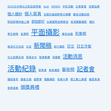
2024北中南日立新品發表會
Audi
KENDA
中秋活動
企業宴會
信譽品牌
個人寫真
個人婚紗
全國兒童越野車公開賽
動態活動紀錄
即拍即印
即拍即傳快速上傳
台東國際金樽衝浪
各項運動攝影
婚紗
平面攝影
形象照
學生樂隊
宣傳照
廣告拍攝
新聞稿
日立
日立冷氣
搖滾天王伍佰
文定
旅行攝影
活動消息
日立高爾夫球
景美女中
歐德集團
母親節
活動紀錄
記者會
藝術照
發表會
美食攝影
讀經會考
讀者文摘
越野車
運動攝影
長庚大學
開工動土典禮
雜耍表演
頒獎典禮
音樂演奏