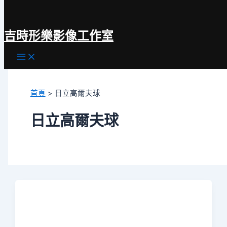
跳
至
吉時形樂影像工作室
主
要
Main
內
Menu
容
首頁
日立高爾夫球
日立高爾夫球