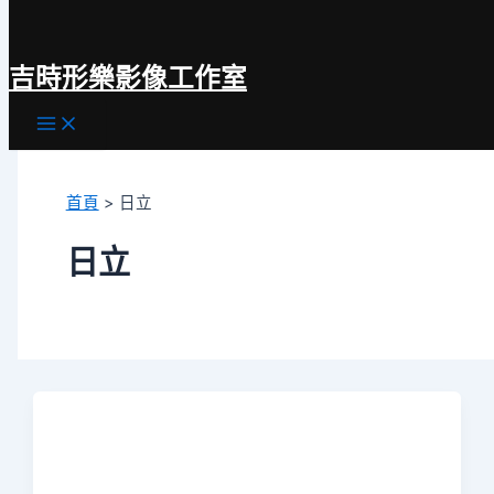
跳
至
吉時形樂影像工作室
主
要
Main
內
Menu
容
首頁
日立
日立