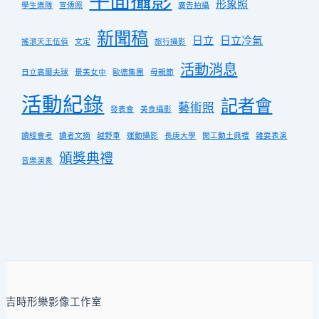
平面攝影
形象照
學生樂隊
宣傳照
廣告拍攝
新聞稿
日立
日立冷氣
搖滾天王伍佰
文定
旅行攝影
活動消息
日立高爾夫球
景美女中
歐德集團
母親節
活動紀錄
記者會
藝術照
發表會
美食攝影
讀經會考
讀者文摘
越野車
運動攝影
長庚大學
開工動土典禮
雜耍表演
頒獎典禮
音樂演奏
吉時形樂影像工作室