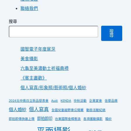
聯絡我們
搜尋
搜
尋
國智電子年度尾牙
美食攝影
六龜至美濃動土祈福典禮
《賓主盡歡》
個人寫真/形象照/藝術照/個人婚紗
2024北中南日立新品發表會
Audi
KENDA
中秋活動
企業宴會
信譽品牌
個人寫真
個人婚紗
全國兒童越野車公開賽
動態活動紀錄
即拍即印
即拍即傳快速上傳
台東國際金樽衝浪
各項運動攝影
婚紗