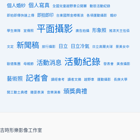
個人寫真
個人婚紗
全國兒童越野車公開賽
動態活動紀錄
即拍即印
即拍即傳快速上傳
台東國際金樽衝浪
各項運動攝影
婚紗
平面攝影
形象照
學生樂隊
宣傳照
廣告拍攝
搖滾天王伍佰
新聞稿
日立
日立冷氣
文定
旅行攝影
日立高爾夫球
景美女中
活動紀錄
活動消息
歐德集團
母親節
發表會
美食攝影
記者會
藝術照
讀經會考
讀者文摘
越野車
運動攝影
長庚大學
頒獎典禮
開工動土典禮
雜耍表演
音樂演奏
吉時形樂影像工作室