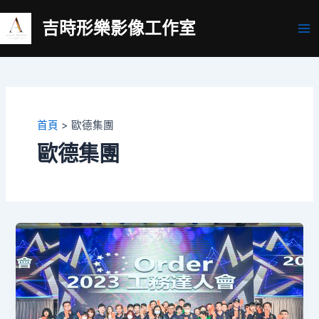
跳
吉時形樂影像工作室
至
Ma
主
要
Me
內
容
首頁
歐德集團
歐德集團