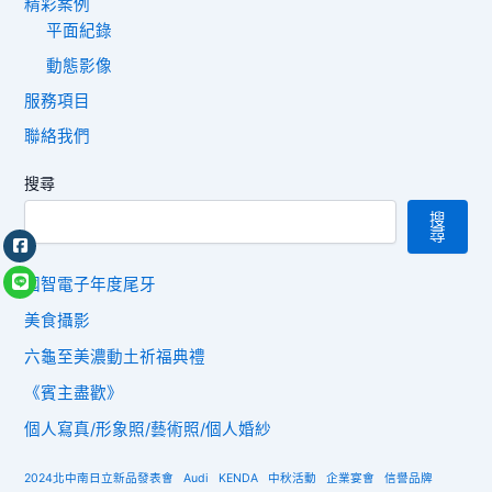
精彩案例
平面紀錄
動態影像
服務項目
聯絡我們
搜尋
搜
尋
國智電子年度尾牙
美食攝影
六龜至美濃動土祈福典禮
《賓主盡歡》
個人寫真/形象照/藝術照/個人婚紗
2024北中南日立新品發表會
Audi
KENDA
中秋活動
企業宴會
信譽品牌