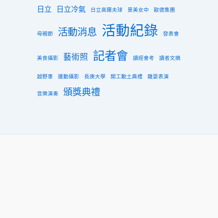
日立
日立冷氣
日立高爾夫球
景美女中
歐德集團
活動紀錄
活動消息
母親節
發表會
記者會
藝術照
美食攝影
讀經會考
讀者文摘
越野車
運動攝影
長庚大學
開工動土典禮
雜耍表演
頒獎典禮
音樂演奏