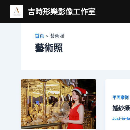
跳
吉時形樂影像工作室
至
主
要
內
首頁
藝術照
容
藝術照
平面案例
婚紗攝
Just-in-l