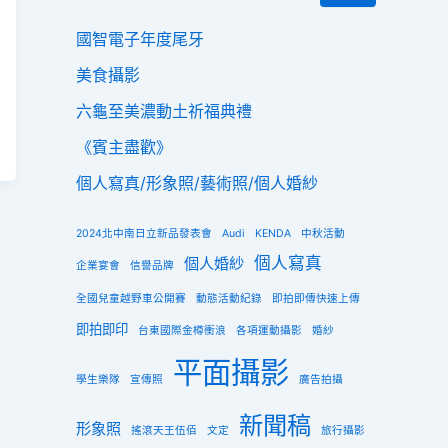
國智電子年度尾牙
美食攝影
六龜至美濃動土祈福典禮
《賓主盡歡》
個人寫真/形象照/藝術照/個人婚紗
2024北中南日立新品發表會
Audi
KENDA
中秋活動
個人寫真
個人婚紗
企業宴會
信譽品牌
全國兒童越野車公開賽
動態活動紀錄
即拍即傳快速上傳
即拍即印
台東國際金樽衝浪
各項運動攝影
婚紗
平面攝影
學生樂隊
宣傳照
廣告拍攝
新聞稿
形象照
搖滾天王伍佰
文定
旅行攝影