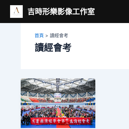
跳
吉時形樂影像工作室
至
主
要
內
首頁
讀經會考
容
讀經會考