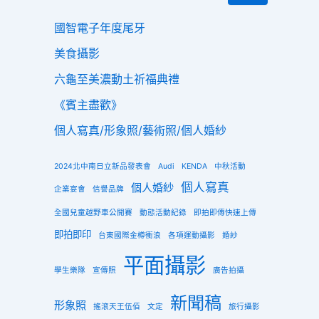
國智電子年度尾牙
美食攝影
六龜至美濃動土祈福典禮
《賓主盡歡》
個人寫真/形象照/藝術照/個人婚紗
2024北中南日立新品發表會
Audi
KENDA
中秋活動
個人寫真
個人婚紗
企業宴會
信譽品牌
全國兒童越野車公開賽
動態活動紀錄
即拍即傳快速上傳
即拍即印
台東國際金樽衝浪
各項運動攝影
婚紗
平面攝影
學生樂隊
宣傳照
廣告拍攝
新聞稿
形象照
搖滾天王伍佰
文定
旅行攝影