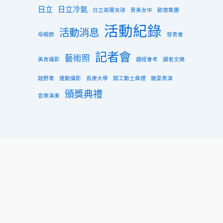
日立
日立冷氣
日立高爾夫球
景美女中
歐德集團
活動紀錄
活動消息
母親節
發表會
記者會
藝術照
美食攝影
讀經會考
讀者文摘
越野車
運動攝影
長庚大學
開工動土典禮
雜耍表演
頒獎典禮
音樂演奏