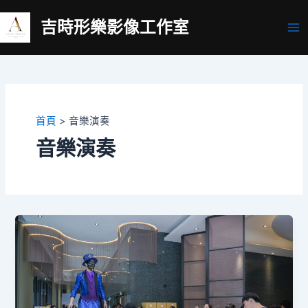
跳
吉時形樂影像工作室
至
Ma
主
要
Me
內
容
首頁
音樂演奏
音樂演奏