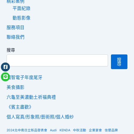
精彩案例
平面紀錄
動態影像
服務項目
聯絡我們
搜尋
搜
尋
國智電子年度尾牙
美食攝影
六龜至美濃動土祈福典禮
《賓主盡歡》
個人寫真/形象照/藝術照/個人婚紗
2024北中南日立新品發表會
Audi
KENDA
中秋活動
企業宴會
信譽品牌