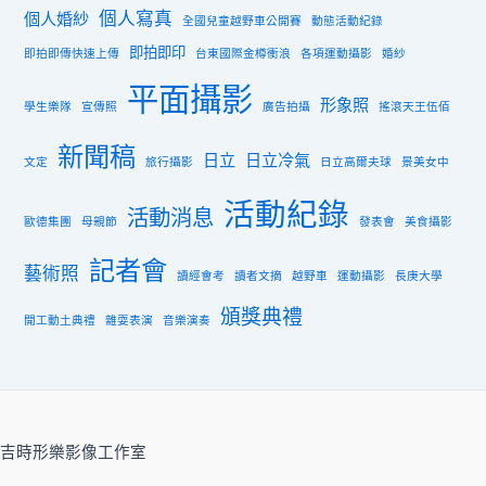
個人寫真
個人婚紗
全國兒童越野車公開賽
動態活動紀錄
即拍即印
即拍即傳快速上傳
台東國際金樽衝浪
各項運動攝影
婚紗
平面攝影
形象照
學生樂隊
宣傳照
廣告拍攝
搖滾天王伍佰
新聞稿
日立
日立冷氣
文定
旅行攝影
日立高爾夫球
景美女中
活動紀錄
活動消息
歐德集團
母親節
發表會
美食攝影
記者會
藝術照
讀經會考
讀者文摘
越野車
運動攝影
長庚大學
頒獎典禮
開工動土典禮
雜耍表演
音樂演奏
吉時形樂影像工作室